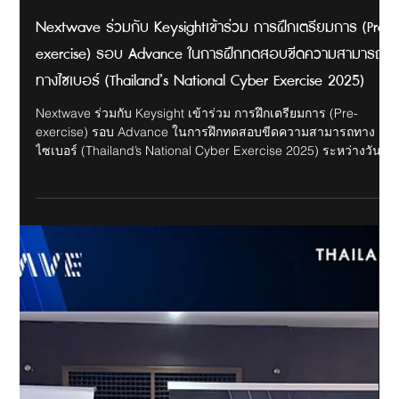
unicorns-for-2025/ ติดต่อเรา E-mail: info@nextwave.co.th
Website: www.