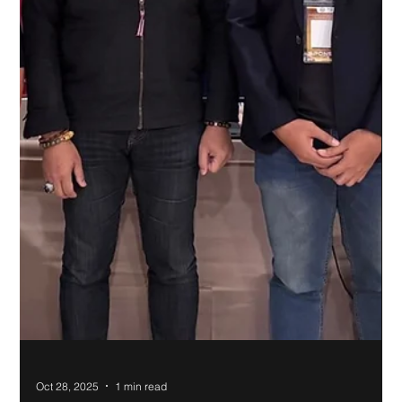
Oct 30, 2025
1 min read
Horizon3.ai ผู้คว้ารางวัล Black Unicorn Awards 2025 จาก
Cyber Defense Magazine 🏆
ขอแสดงความยินดีกับ Horizon3.ai ผู้คว้ารางวัล Black Unicorn
Awards 2025 จาก Cyber Defense Magazine หนึ่งในบริษัทด้าน
Cybersecurity ชั้นนำของโลก ที่ได้รับการยกย่องว่ามีศักยภาพ
เติบโตสู่มูลค่ากว่า พันล้านดอลลาร์ ในอนาคตอันใกล้ Nextwave
ภูมิใจที่ได้เฉลิมฉลองความสำเร็จครั้งนี้ร่วมกับพันธมิตรคนสำคัญ
ร่วมกันผลักดันขอบเขตของโลกไซเบอร์ ด้วยนวัตกรรมใหม่อย่างต่อ
เนื่อง ที่มา: https://cyberdefenseawards.com/the-black-