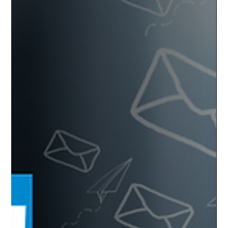
เคสล่าสุดที่ทาง Rapid7 พบการโจมตีที่องค์กรแห่งหนึ่ง เริ่มต้นจาก
ได้รับ massage ทาง Microsoft Teams ปลอมเป็น IT Support ก่อน
จะนำไปสู่การติดตั้ง Malware, ขโมย Credentials, ยกระดับสิทธิ์
และ Lateral Movement ได้สำเร็จ ประเด็นที่น่าสนใจคือ Attackers
ไม่ได้ใช้เทคนิคที่ซับซ้อน หรือช่องโหว่ใหม่ล่าสุด แต่เลือกใช้เครื่อง
มือที่องค์กรใช้งานอยู่แล้ว เช่น Teams, PowerShell, Python และ
Dropbox เพื่อหลีกเลี่ยงการตรวจจับ สิ่งที่น่ากังวลคือ.. การโจมตีครั้ง
นี้ไม่ได้หยุดอยู่ที่ Endpoint อย่างเ