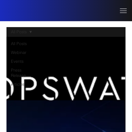
All Posts
All Posts
Webinar
Events
Press
Release
Articles