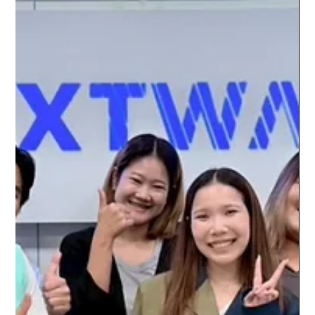
ทำไม “Patch ช้า” ถึงเป็นความเสี่ยงที่องค์กรส่วนใหญ่มองข้าม
ทำไม “Patch ช้า” ถึงเป็นความเสี่ยงที่องค์กรส่วนใหญ่มองข้าม
หลายองค์กรสามารถ “หา vulnerability ได้เร็ว”แต่ปัญหาจริงคือ แก้
ไม่ทันช่องว่างระหว่าง “การเจอช่องโหว่” กับ “การ patch” คือช่วง
เวลาที่ attacker ใช้โจมตีได้ง่ายที่สุด และในยุคที่ระบบเปลี่ยนเร็ว
ขึ้นทุกวัน การ patch แบบ manual เริ่มไม่ตอบโจทย์อีกต่อไป เมื่อ
Manual Patch Management ไม่ทันโลก ในอดีต ระบบไม่ได้ซับ
ซ้อนมาก ทีม IT สามารถไล่ patch ทีละเครื่อง วางแผนเป็นรอบ ๆ
ได้แต่วันนี้ มีทั้ง On-prem, Cloud, Hybrid มี Endpoint