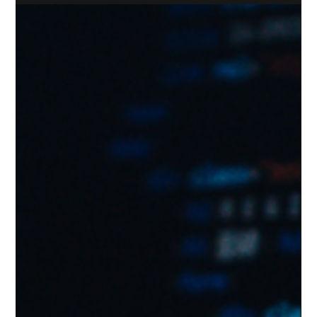
May 22
1 min read
เช็กก่อนคลิก! "ภัยอีเมล" ที่คนทำงานต้องรู้
ในยุคปัจจุบัน Email คือหัวใจสำคัญของการทำงาน แต่ก็เป็นช่องทาง
หลักที่เหล่ามิจฉาชีพใช้โจมตีองค์กรเช่นกัน 74-85% ของการโจมตี
ส่วนใหญ่ มาจากคนที่เผลอไปกดลิงก์หรือเปิดไฟล์ในอีเมล ด้วย
สาเหตุนี้จึงจำเป็นต้องมีวิธีป้องกันที่เรียกกันว่า Email Security แล้ว
Email Security คืออะไร และสำคัญอย่างไร? Email Security คือ
เกราะป้องกันของอีเมลพื่อไม่ให้แฮกเกอร์เข้าถึงข้อมูลของเราได้ ซึ่ง
ปัจจุบันนี้อีเมลเป็นช่องทางอันดับหนึ่งที่แฮกเกอร์ใช้ โดยมักจะส่ง
link อันตราย (Malicious URLs) แนบมาด้วย