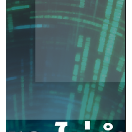
(shortcut) ซ่อนคำสั่งอันตราย และแพร่ผ่าน USB ไปยังระบบที่
offline ได้ แต่ประเด็นสำคัญคือ…ความเสี่ยงไม่ได้มีแค่ USB อีกต่อ
ไป 🚨 ไฟล์สามารถเข้ามาในองค์กรได้หลายช่องทาง เช่น USB /
External device Email attachment File upload บนเว็บไซต์