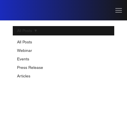
All Posts
Apr 29
1 min read
All Posts
Nextwave ร่วมกับ Horizon3.ai
Webinar
จัด Workshop สุดเข้มข้น
Events
"Autonomous Pentest From
Press Release
Vulnerability to Real
Articles
Exploitation"