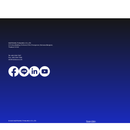
Air-gapped ปลอดภัยจริงไหม? หรือ “ไฟล์”
คือช่องโหว่ที่ถูกมองข้าม?
NEXTWAVE (THAILAND) CO., LTD
5/15 Area Building 7A, Nonsi 5 Rd. Chongnonsi, Yannawa Bangkok,
Thailand 10120
Tel: +66 2 294 7097
Fax: +66 2 294 7098
info@nextwave.co.th
© 2025 NEXTWAVE (THAILAND) CO., LTD
Privacy Policy