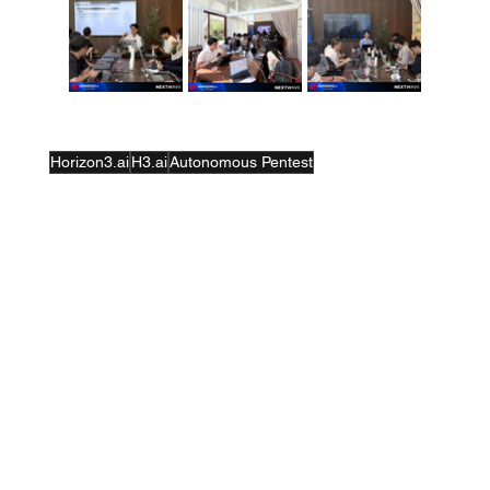
Tags:
Horizon3.ai
H3.ai
Autonomous Pentest
See All
Recent Posts