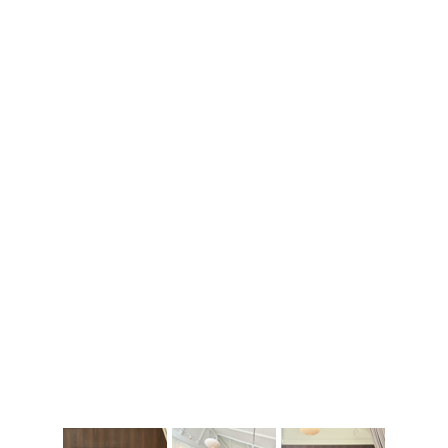
ผู้เข้าร่วมได้ลงมือทดลองจริงกับแพลตฟอร์ม 
Horizon3.ai เพื่อเข้าใจกลยุทธ์ของ Attacker ในการ
ทำ Exploitation จริงๆ ซึ่งนี่คือหัวใจสำคัญที่จะช่วยให้
ทีม IT Security และ Red Team เปลี่ยนจากการแก้
ปัญหาที่ปลายเหตุ มาเป็นการปิดช่องโหว่ที่เป็นความ
เสี่ยงจริงขององค์กร
 “ความเสี่ยงที่ส่งผลกระทบต่อองค์กรอย่างแท้จริง” เพื่อ
การวางแผนอุดช่องโหว่ได้อย่างตรงจุด
ขอขอบคุณทุกท่านที่ให้เกียรติมาร่วมเรียนรู้และแลก
เปลี่ยนประสบการณ์ในวันนี้