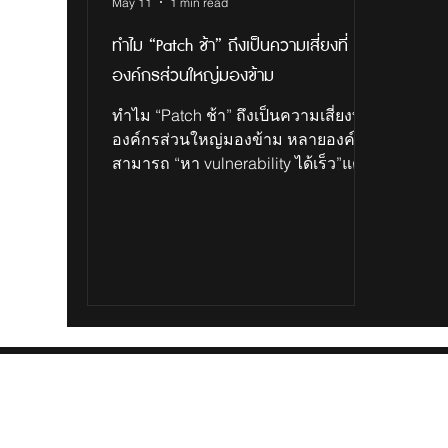
May 11
1 min read
ทำไม “Patch ช้า” ถึงเป็นความเสี่ยงที่
องค์กรส่วนใหญ่มองข้าม
ทำไม “Patch ช้า” ถึงเป็นความเสี่ยงที่
องค์กรส่วนใหญ่มองข้าม หลายองค์กร
สามารถ “หา vulnerability ได้เร็ว”แต่
ปัญหาจริงคือ แก้ไม่ทันช่องว่างระหว่าง
“การเจอช่องโหว่” กับ “การ patch” คือ
ช่วงเวลาที่ attacker ใช้โจมตีได้ง่าย
ที่สุด และในยุคที่ระบบเปลี่ยนเร็วขึ้นทุก
วัน การ patch แบบ manual เริ่มไม่ตอบ
โจทย์อีกต่อไป เมื่อ Manual Patch
Management ไม่ทันโลก ในอดีต ระบบ
ไม่ได้ซับซ้อนมาก ทีม IT สามารถไล่
patch ทีละเครื่อง วางแผนเป็นรอบ ๆ
ได้แต่วันนี้ มีทั้ง On-prem, Cloud,
Hybrid มี Endpoint