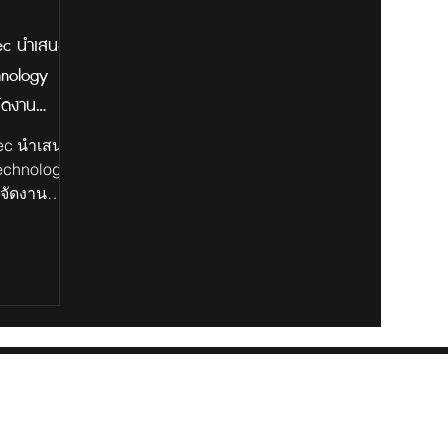
ec นำเสนอ
hnology
ัดงาน
กเปลี่ยน
sec นำเสนอ
งกับ PDPA และ
echnology
จัดงาน
ยเฉพาะ
แลกเปลี่ยน
งกับ PDPA
มูลโดย
inal
 Global
s” วันที่ 11
leTree by
k Nextwave
อเทคโนโลยี
 Group และ
+66 2 294 7097