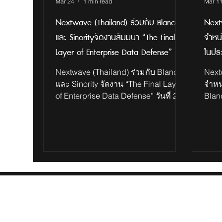
Mar 24
1 min read
Mar 1
Nextwave (Thailand) ร่วมกับ Blancco
Nextw
และ Sinorityจัดงานสัมมนา “The Final
จำหน
Layer of Enterprise Data Defense”
ในปร
Nextwave (Thailand) ร่วมกับ Blancco
Nextw
และ Sinority จัดงาน “The Final Layer
จำหน
of Enterprise Data Defense” วันที่ 24
Blan
March 2026 สถานที่ Salvia @ Grand
ผู้น
Hyatt Erawan Bangkok Nextwave
โซลู
(Thailand) ร่วมกับ Blancco และ
ตามม
Sinority จัดงาน “The Final Layer of
สามา
Enterprise Data Defense” เพื่ออัปเดต
อย่า
แนวทางการจัดการความเสี่ยงของ
หรือ
ข้อมูลในระดับองค์กร ผ่านเทคโนโลยี
ในกา
Certified & Automated Data
ปลอด
Sanitization ที่ช่วยลบข้อมูลอย่าง
ระดับ
ปลอดภัยและตรวจสอบได้ตาม
ผู้แ