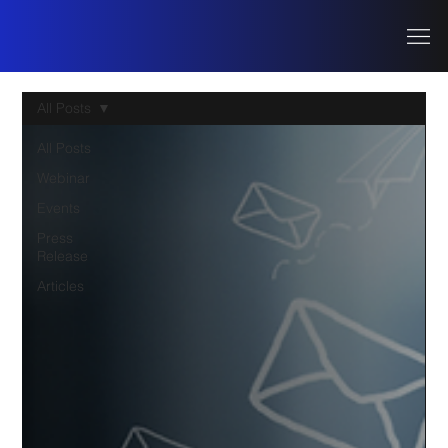
All Posts
All Posts
Webinar
Events
Press
Release
Articles