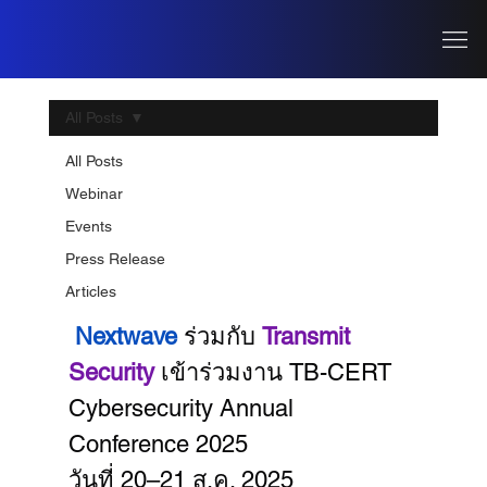
All Posts
Aug 21, 2025
1 min read
All Posts
Nextwave ร่วมกับ Transmit
Webinar
Security เข้าร่วมงาน TB-CERT
Events
Cybersecurity Annual
Press Release
Conference 2025
Articles
Nextwave 
ร่วมกับ 
Transmit 
Security 
เข้าร่วมงาน TB-CERT 
Cybersecurity Annual 
Conference 2025
วันที่ 20–21 ส.ค. 2025 