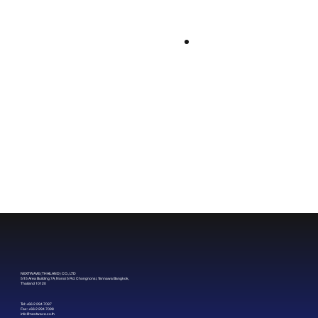
Comments
Write a comment...
Air-gapped ปลอดภัยจริงไหม? หรือ “ไฟล์”
คือช่องโหว่ที่ถูกมองข้าม?
NEXTWAVE (THAILAND) CO., LTD
5/15 Area Building 7A, Nonsi 5 Rd. Chongnonsi, Yannawa Bangkok,
Thailand 10120
Tel: +66 2 294 7097
Fax: +66 2 294 7098
info@nextwave.co.th